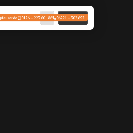
Kontakt
pfauser.de
0176 – 223 601 86
06221 – 302 692