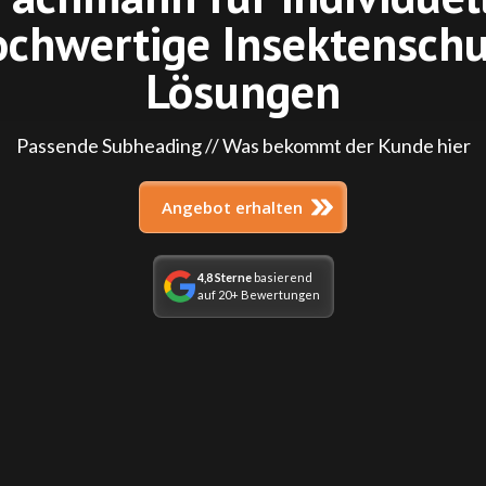
ochwertige Insektenschu
Lösungen
Passende Subheading // Was bekommt der Kunde hier
Angebot erhalten
4,8 Sterne
basierend
auf 20+ Bewertungen